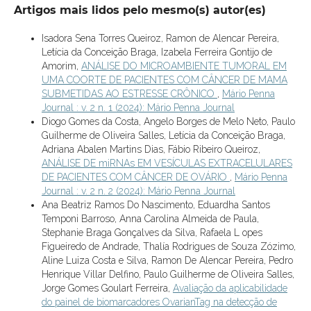
Artigos mais lidos pelo mesmo(s) autor(es)
Isadora Sena Torres Queiroz, Ramon de Alencar Pereira,
Letícia da Conceição Braga, Izabela Ferreira Gontijo de
Amorim,
ANÁLISE DO MICROAMBIENTE TUMORAL EM
UMA COORTE DE PACIENTES COM CÂNCER DE MAMA
SUBMETIDAS AO ESTRESSE CRÔNICO
,
Mário Penna
Journal : v. 2 n. 1 (2024): Mário Penna Journal
Diogo Gomes da Costa, Angelo Borges de Melo Neto, Paulo
Guilherme de Oliveira Salles, Letícia da Conceição Braga,
Adriana Abalen Martins Dias, Fábio Ribeiro Queiroz,
ANÁLISE DE miRNAs EM VESÍCULAS EXTRACELULARES
DE PACIENTES COM CÂNCER DE OVÁRIO
,
Mário Penna
Journal : v. 2 n. 2 (2024): Mário Penna Journal
Ana Beatriz Ramos Do Nascimento, Eduardha Santos
Temponi Barroso, Anna Carolina Almeida de Paula,
Stephanie Braga Gonçalves da Silva, Rafaela L opes
Figueiredo de Andrade, Thalía Rodrigues de Souza Zózimo,
Aline Luiza Costa e Silva, Ramon De Alencar Pereira, Pedro
Henrique Villar Delfino, Paulo Guilherme de Oliveira Salles,
Jorge Gomes Goulart Ferreira,
Avaliação da aplicabilidade
do painel de biomarcadores OvarianTag na detecção de