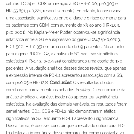
células TCD4 e TCD8 em relação à SG (HR=0,00, p=0,303 e
HR=55,651, p=0,221, respectivamente). Entretanto, foi observada
uma associação significativa entre a idade e o risco de morte para
os pacientes com GBM, com aumento de 3% ao ano (HR=1,03,
p<0,0001). No Kaplan-Meier Plotter, observou-se significância
estatística entre a SG e a expressão do gene CD247 (p=0,0263,
FDR=50%, HR=0,35) em uma coorte de 69 pacientes. No entanto,
para o gene PDCD1LG2, a análise de SG não teve significância
estatística (HR=1,43, p=0,4599) considerando uma coorte de 130
pacientes. A validação analítica desses dados revelou que apenas
a expressão intensa de PD-L1 apresentou associação com a SG,
com p<0,05 e HR=12,8.
Conclusões:
Os resultados obtidos
corroboram parcialmente os achados
in silico.
Diferentemente da
análise
in silico
, a variável idade não apresentou significância
estatística. Na avaliação das demais variáveis, os resultados foram
semelhantes: CD4, CD8 e PD-L2 não demonstraram efeitos
significativos na SG, enquanto PD-L1 apresentou significância.
Dessa forma, é possível concluir que o resultado obtido para PD-
L1 destaca a importância desse biomarcador como possível alvo