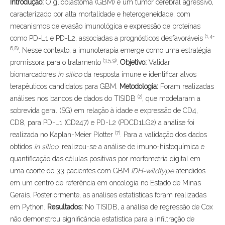
Introdução:
O glioblastoma (GBM) é um tumor cerebral agressivo,
caracterizado por alta mortalidade e heterogeneidade, com
mecanismos de evasão imunológica e expressão de proteínas
(1,4-
como PD-L1 e PD-L2, associadas a prognósticos desfavoráveis
6,8)
. Nesse contexto, a imunoterapia emerge como uma estratégia
(3,5,9)
promissora para o tratamento
.
Objetivo:
Validar
biomarcadores
in silico
da resposta imune e identificar alvos
terapêuticos candidatos para GBM.
Metodologia:
Foram realizadas
(2)
análises nos bancos de dados do TISIDB
, que modelaram a
sobrevida geral (SG) em relação à idade e expressão de CD4,
CD8, para PD-L1 (CD247) e PD-L2 (PDCD1LG2) a análise foi
(7)
realizada no Kaplan-Meier Plotter
. Para a validação dos dados
obtidos
in silico
, realizou-se a análise de imuno-histoquímica e
quantificação das células positivas por morfometria digital em
uma coorte de 33 pacientes com GBM
IDH-wildtype
atendidos
em um centro de referência em oncologia no Estado de Minas
Gerais. Posteriormente, as análises estatísticas foram realizadas
em Python.
Resultados:
No TISIDB, a análise de regressão de Cox
não demonstrou significância estatística para a infiltração de