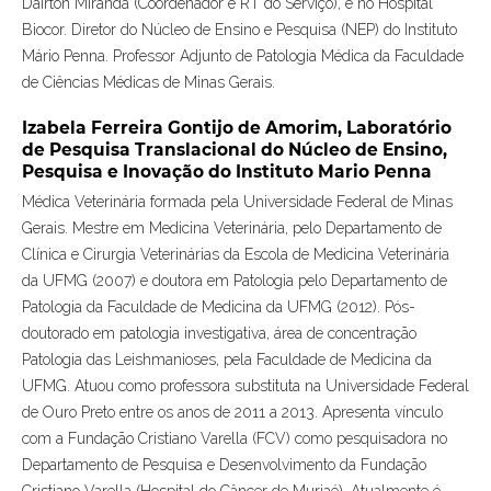
Dairton Miranda (Coordenador e RT do Serviço), e no Hospital
Biocor. Diretor do Núcleo de Ensino e Pesquisa (NEP) do Instituto
Mário Penna. Professor Adjunto de Patologia Médica da Faculdade
de Ciências Médicas de Minas Gerais.
Izabela Ferreira Gontijo de Amorim,
Laboratório
de Pesquisa Translacional do Núcleo de Ensino,
Pesquisa e Inovação do Instituto Mario Penna
Médica Veterinária formada pela Universidade Federal de Minas
Gerais. Mestre em Medicina Veterinária, pelo Departamento de
Clínica e Cirurgia Veterinárias da Escola de Medicina Veterinária
da UFMG (2007) e doutora em Patologia pelo Departamento de
Patologia da Faculdade de Medicina da UFMG (2012). Pós-
doutorado em patologia investigativa, área de concentração
Patologia das Leishmanioses, pela Faculdade de Medicina da
UFMG. Atuou como professora substituta na Universidade Federal
de Ouro Preto entre os anos de 2011 a 2013. Apresenta vínculo
com a Fundação Cristiano Varella (FCV) como pesquisadora no
Departamento de Pesquisa e Desenvolvimento da Fundação
Cristiano Varella (Hospital do Câncer de Muriaé). Atualmente é