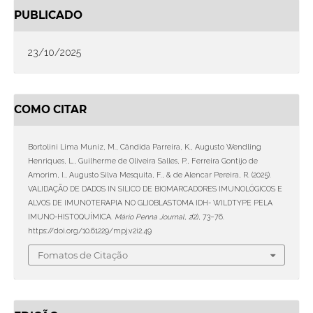
PUBLICADO
23/10/2025
COMO CITAR
Bortolini Lima Muniz, M., Cândida Parreira, K., Augusto Wendling
Henriques, L., Guilherme de Oliveira Salles, P., Ferreira Gontijo de
Amorim, I., Augusto Silva Mesquita, F., & de Alencar Pereira, R. (2025).
VALIDAÇÃO DE DADOS IN SILICO DE BIOMARCADORES IMUNOLÓGICOS E
ALVOS DE IMUNOTERAPIA NO GLIOBLASTOMA IDH- WILDTYPE PELA
IMUNO-HISTOQUÍMICA.
Mário Penna Journal
,
2
(2), 73–76.
https://doi.org/10.61229/mpj.v2i2.49
Fomatos de Citação