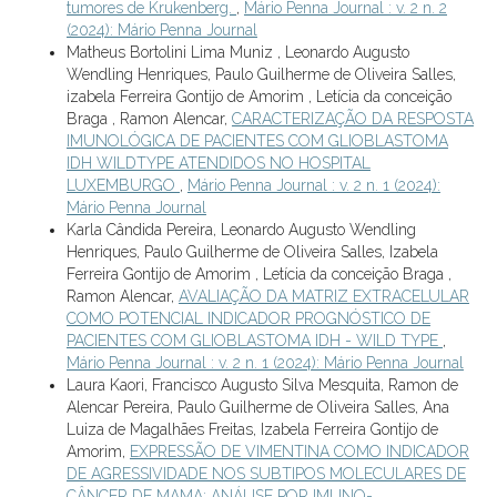
tumores de Krukenberg.
,
Mário Penna Journal : v. 2 n. 2
(2024): Mário Penna Journal
Matheus Bortolini Lima Muniz , Leonardo Augusto
Wendling Henriques, Paulo Guilherme de Oliveira Salles,
izabela Ferreira Gontijo de Amorim , Letícia da conceição
Braga , Ramon Alencar,
CARACTERIZAÇÃO DA RESPOSTA
IMUNOLÓGICA DE PACIENTES COM GLIOBLASTOMA
IDH WILDTYPE ATENDIDOS NO HOSPITAL
LUXEMBURGO
,
Mário Penna Journal : v. 2 n. 1 (2024):
Mário Penna Journal
Karla Cândida Pereira, Leonardo Augusto Wendling
Henriques, Paulo Guilherme de Oliveira Salles, Izabela
Ferreira Gontijo de Amorim , Letícia da conceição Braga ,
Ramon Alencar,
AVALIAÇÃO DA MATRIZ EXTRACELULAR
COMO POTENCIAL INDICADOR PROGNÓSTICO DE
PACIENTES COM GLIOBLASTOMA IDH - WILD TYPE
,
Mário Penna Journal : v. 2 n. 1 (2024): Mário Penna Journal
Laura Kaori, Francisco Augusto Silva Mesquita, Ramon de
Alencar Pereira, Paulo Guilherme de Oliveira Salles, Ana
Luiza de Magalhães Freitas, Izabela Ferreira Gontijo de
Amorim,
EXPRESSÃO DE VIMENTINA COMO INDICADOR
DE AGRESSIVIDADE NOS SUBTIPOS MOLECULARES DE
CÂNCER DE MAMA: ANÁLISE POR IMUNO-