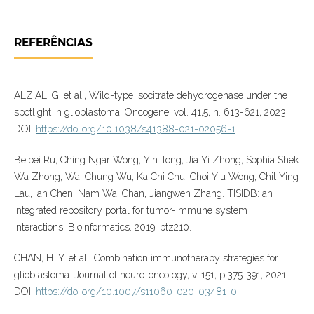
REFERÊNCIAS
ALZIAL, G. et al., Wild-type isocitrate dehydrogenase under the
spotlight in glioblastoma. Oncogene, vol. 41,5, n. 613-621, 2023.
DOI:
https://doi.org/10.1038/s41388-021-02056-1
Beibei Ru, Ching Ngar Wong, Yin Tong, Jia Yi Zhong, Sophia Shek
Wa Zhong, Wai Chung Wu, Ka Chi Chu, Choi Yiu Wong, Chit Ying
Lau, Ian Chen, Nam Wai Chan, Jiangwen Zhang. TISIDB: an
integrated repository portal for tumor-immune system
interactions. Bioinformatics. 2019; btz210.
CHAN, H. Y. et al., Combination immunotherapy strategies for
glioblastoma. Journal of neuro-oncology, v. 151, p.375-391, 2021.
DOI:
https://doi.org/10.1007/s11060-020-03481-0