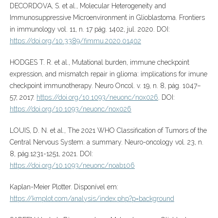
DECORDOVA, S. et al., Molecular Heterogeneity and
Immunosuppressive Microenvironment in Glioblastoma. Frontiers
in immunology vol. 11, n. 17 pág. 1402, jul. 2020. DOI:
https://doi.org/10.3389/fimmu.2020.01402
HODGES T. R. et al., Mutational burden, immune checkpoint
expression, and mismatch repair in glioma: implications for imune
checkpoint immunotherapy. Neuro Oncol. v. 19, n. 8, pág. 1047–
57, 2017.
https://doi.org/10.1093/neuonc/nox026
. DOI:
https://doi.org/10.1093/neuonc/nox026
LOUIS, D. N. et al., The 2021 WHO Classification of Tumors of the
Central Nervous System: a summary. Neuro-oncology vol. 23, n.
8, pág.1231-1251, 2021. DOI:
https://doi.org/10.1093/neuonc/noab106
Kaplan-Meier Plotter. Disponível em:
https://kmplot.com/analysis/index.php?p=background