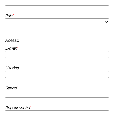
País
*
Acesso
E-mail
*
Usuário
*
Senha
*
Repetir senha
*